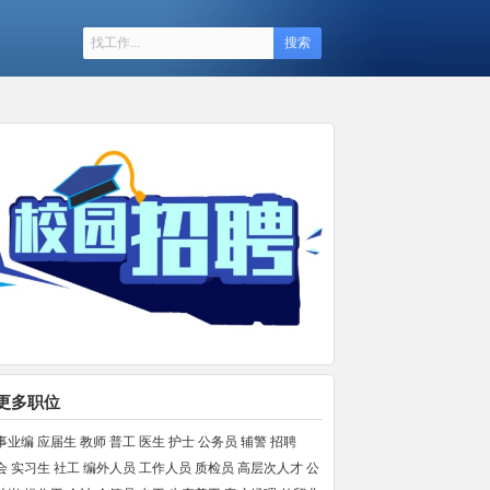
搜索
更多职位
事业编
应届生
教师
普工
医生
护士
公务员
辅警
招聘
会
实习生
社工
编外人员
工作人员
质检员
高层次人才
公