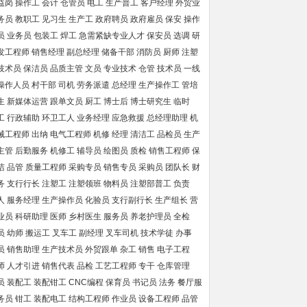
益岗
操作工
会计
仓管员
电工
生产普工
客户经理
外贸业
务员
教职工
见习生
生产工
政府聘员
政府雇员
保安
操作
员
业务员
包装工
焊工
急需紧缺专业人才
保安员
选调
研
发工程师
销售经理
副总经理
储备干部
消防员
厨师
注塑
技术员
保洁员
品质主管
文员
专业技术
仓管
技术员
一线
操作人员
村干部
司机
劳务派遣
总经理
生产操作工
管培
生
新媒体运营
跟单文员
厨工
博士后
博士研究生
临时
工
行政辅助
环卫工人
业务经理
应急救援
总经理助理
机
械工程师
出纳
电气工程师
机修
经理
清洁工
品检员
生产
主管
后勤服务
机修工
辅导员
绘图员
质检
销售工程师
保
洁
品管
质量工程师
采购专员
销售专员
采购员
团队长
财
务
支行行长
注塑工
注塑领班
物料员
注塑部普工
负责
人
服务经理
生产操作员
化验员
支行副行长
生产组长
营
业员
科研助理
医师
乡村医生
服务员
养老护理员
全检
员
幼师
搬运工
叉车工
副经理
叉车司机
技术学徒
办事
员
销售助理
生产技术员
外贸跟单
杂工
销售
电子工程
师
人才引进
销售代表
品检
工艺工程师
专干
仓库管理
员
装配工
装配钳工
CNC编程
保育员
书记员
法务
餐厅服
务员
钳工
装配电工
结构工程师
作业员
设备工程师
品管