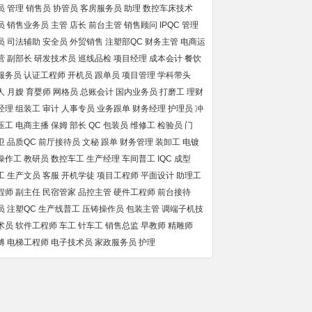
员
管理
销售员
协管员
客房服务员
助理
数控车床技术
员
销售业务员
主管
店长
前台主管
销售顾问
IPQC
管理
员
司法辅助
安全员
外贸销售
注塑部QC
财务主管
电商运
营
副部长
研发技术员
巡线品检
项目经理
成本会计
餐饮
服务员
认证工程师
开机员
跟单员
项目管理
学科带头
人
月嫂
育婴师
网格员
总账会计
国内业务员
打磨工
理财
经理
组装工
审计
人事专员
业务跟单
财务经理
护理员
冲
压工
电商主播
保姆
部长
QC
包装员
维修工
检验员
门
卫
品质QC
前厅接待员
文秘
跟单
财务管理
装卸工
电镀
操作工
教研员
数控车工
生产经理
车间普工
IQC
成型
工
生产文员
客服
开机学徒
项目工程师
平面设计
助理工
程师
副主任
民宿管家
品控主管
硬件工程师
前台接待
员
注塑QC
生产线普工
压铸操作员
包装主管
调端子机技
术员
软件工程师
车工
针车工
销售总监
早教师
精雕师
傅
电梯工程师
电子技术员
家政服务员
护理