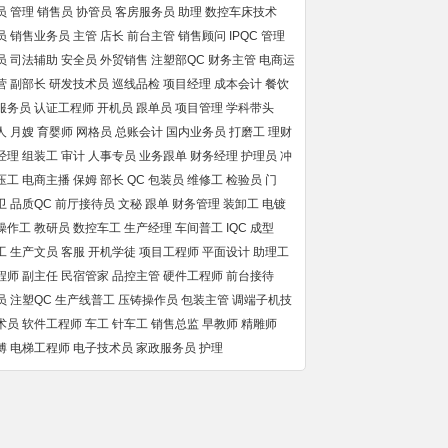
员
管理
销售员
协管员
客房服务员
助理
数控车床技术
员
销售业务员
主管
店长
前台主管
销售顾问
IPQC
管理
员
司法辅助
安全员
外贸销售
注塑部QC
财务主管
电商运
营
副部长
研发技术员
巡线品检
项目经理
成本会计
餐饮
服务员
认证工程师
开机员
跟单员
项目管理
学科带头
人
月嫂
育婴师
网格员
总账会计
国内业务员
打磨工
理财
经理
组装工
审计
人事专员
业务跟单
财务经理
护理员
冲
压工
电商主播
保姆
部长
QC
包装员
维修工
检验员
门
卫
品质QC
前厅接待员
文秘
跟单
财务管理
装卸工
电镀
操作工
教研员
数控车工
生产经理
车间普工
IQC
成型
工
生产文员
客服
开机学徒
项目工程师
平面设计
助理工
程师
副主任
民宿管家
品控主管
硬件工程师
前台接待
员
注塑QC
生产线普工
压铸操作员
包装主管
调端子机技
术员
软件工程师
车工
针车工
销售总监
早教师
精雕师
傅
电梯工程师
电子技术员
家政服务员
护理