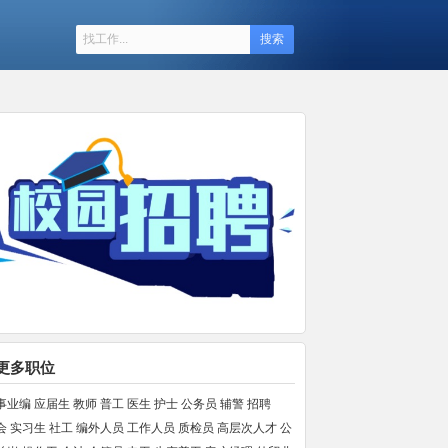
搜索
更多职位
事业编
应届生
教师
普工
医生
护士
公务员
辅警
招聘
会
实习生
社工
编外人员
工作人员
质检员
高层次人才
公