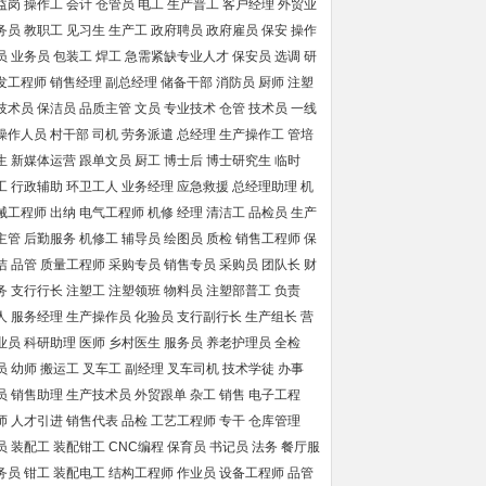
益岗
操作工
会计
仓管员
电工
生产普工
客户经理
外贸业
务员
教职工
见习生
生产工
政府聘员
政府雇员
保安
操作
员
业务员
包装工
焊工
急需紧缺专业人才
保安员
选调
研
发工程师
销售经理
副总经理
储备干部
消防员
厨师
注塑
技术员
保洁员
品质主管
文员
专业技术
仓管
技术员
一线
操作人员
村干部
司机
劳务派遣
总经理
生产操作工
管培
生
新媒体运营
跟单文员
厨工
博士后
博士研究生
临时
工
行政辅助
环卫工人
业务经理
应急救援
总经理助理
机
械工程师
出纳
电气工程师
机修
经理
清洁工
品检员
生产
主管
后勤服务
机修工
辅导员
绘图员
质检
销售工程师
保
洁
品管
质量工程师
采购专员
销售专员
采购员
团队长
财
务
支行行长
注塑工
注塑领班
物料员
注塑部普工
负责
人
服务经理
生产操作员
化验员
支行副行长
生产组长
营
业员
科研助理
医师
乡村医生
服务员
养老护理员
全检
员
幼师
搬运工
叉车工
副经理
叉车司机
技术学徒
办事
员
销售助理
生产技术员
外贸跟单
杂工
销售
电子工程
师
人才引进
销售代表
品检
工艺工程师
专干
仓库管理
员
装配工
装配钳工
CNC编程
保育员
书记员
法务
餐厅服
务员
钳工
装配电工
结构工程师
作业员
设备工程师
品管