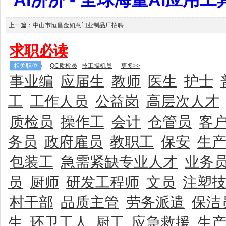
上一篇：
中山市恒昌金如意门业制品厂招聘
求职必读
相关职位
QC质检员
技工操机员
更多>>
事业编
应届生
教师
医生
护士
工
工作人员
公益岗
高层次人才
质检员
操作工
会计
仓管员
客
务员
政府雇员
教职工
保安
生
包装工
急需紧缺专业人才
业务
员
厨师
研发工程师
文员
注塑
村干部
品质主管
劳务派遣
保洁
生
环卫工人
厨工
应急救援
生