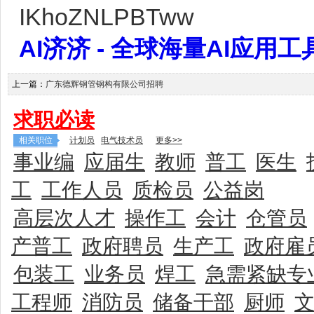
IKhoZNLPBTww
AI济济 - 全球海量AI应用工具大全
上一篇：
广东德辉钢管钢构有限公司招聘
求职必读
相关职位
计划员
电气技术员
更多>>
事业编
应届生
教师
普工
医生
工
工作人员
质检员
公益岗
高层次人才
操作工
会计
仓管员
产普工
政府聘员
生产工
政府雇
包装工
业务员
焊工
急需紧缺专
工程师
消防员
储备干部
厨师