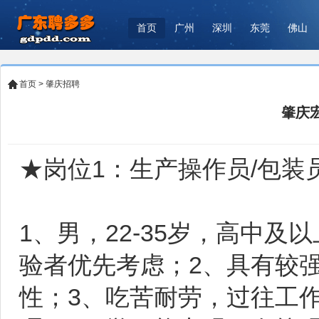
首页
广州
深圳
东莞
佛山
首页
>
肇庆招聘
肇庆
★岗位1：生产操作员/包装
1、男，22-35岁，高中
验者优先考虑；2、具有较
性；3、吃苦耐劳，过往工