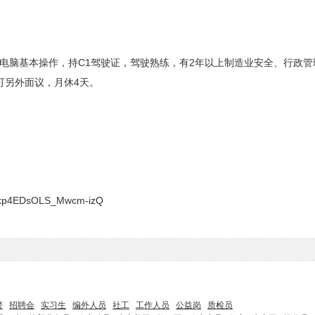
熟悉电脑基本操作，持C1驾驶证，驾驶熟练，有2年以上制造业安全、行政
秀可另外面议，月休4天。
1kp4EDsOLS_Mwcm-izQ
警
招聘会
实习生
编外人员
社工
工作人员
公益岗
质检员