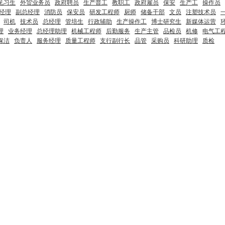
见习生
外贸业务员
政府聘员
生产普工
教职工
政府雇员
保安
生产工
操作员
经理
副总经理
消防员
保安员
研发工程师
厨师
储备干部
文员
注塑技术员
司机
技术员
总经理
管培生
行政辅助
生产操作工
博士研究生
新媒体运营
理
业务经理
总经理助理
机械工程师
后勤服务
生产主管
品检员
机修
电气工
保洁
负责人
服务经理
质量工程师
支行副行长
品管
采购员
科研助理
质检