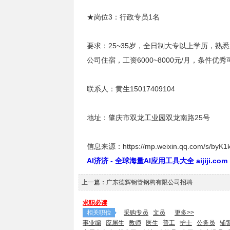
★岗位3：行政专员1名
要求：25~35岁，全日制大专以上学历，
公司住宿，工资6000~8000元/月，条件优
联系人：黄生15017409104
地址：肇庆市双龙工业园双龙南路25号
信息来源：https://mp.weixin.qq.com/s/byK
AI济济 - 全球海量AI应用工具大全 aijiji.com
上一篇：
广东德辉钢管钢构有限公司招聘
求职必读
相关职位
采购专员
文员
更多>>
事业编
应届生
教师
医生
普工
护士
公务员
辅