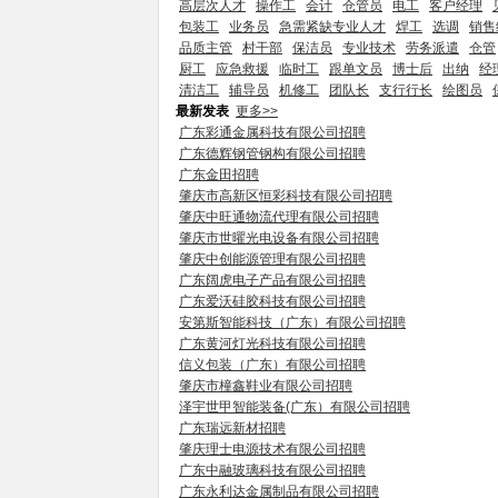
高层次人才
操作工
会计
仓管员
电工
客户经理
包装工
业务员
急需紧缺专业人才
焊工
选调
销售
品质主管
村干部
保洁员
专业技术
劳务派遣
仓管
厨工
应急救援
临时工
跟单文员
博士后
出纳
经
清洁工
辅导员
机修工
团队长
支行行长
绘图员
最新发表
更多>>
广东彩通金属科技有限公司招聘
广东德辉钢管钢构有限公司招聘
广东金田招聘
肇庆市高新区恒彩科技有限公司招聘
肇庆中旺通物流代理有限公司招聘
肇庆市世曜光电设备有限公司招聘
肇庆中创能源管理有限公司招聘
广东阔虎电子产品有限公司招聘
广东爱沃硅胶科技有限公司招聘
安第斯智能科技（广东）有限公司招聘
广东黄河灯光科技有限公司招聘
信义包装（广东）有限公司招聘
肇庆市橦鑫鞋业有限公司招聘
泽宇世甲智能装备(广东）有限公司招聘
广东瑞远新材招聘
肇庆理士电源技术有限公司招聘
广东中融玻璃科技有限公司招聘
广东永利达金属制品有限公司招聘