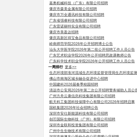
嘉奥机械科技（广东）有限公司招聘
肇庆市森美金属有限公司招聘
肇庆市万全通讯科技有限公司招聘
广东省强睿科技有限公司招聘
广东雷诺丽特实业有限公司招聘
肇庆市美盈达招聘
肇庆高新区得宝食品有限公司招聘
岭南师范学院2026年公开招聘博士公告
汕头大学医学院2026年第二批公开招聘工作人员公告
广东艺术职业学院2026年公开招聘思政课教师公告
广东科学技术职业学院2026年公开招聘工作人员公告
一周排行
更多>>
生态环境部淮河流域生态环境监督管理局生态环境监
佛山市南海区城乡融合促进中心招聘
中国建科2026届春季校园招聘
清远市公安局2026年第二次公开招聘警务辅助人员公
广州方舟云康信息科技集团有限公司招聘
航天科工集团科技保障中心有限公司2026年招聘启事
国机集团2026年社会招聘公告
深圳市安仕新能源科技有限公司招聘
创芯国际生物科技（广州）有限公司招聘
深圳市金联和投资集团有限公司招聘
广州中生生物技术有限公司招聘
深圳市南澳东山股份合作公司鹿嘴山庄招聘