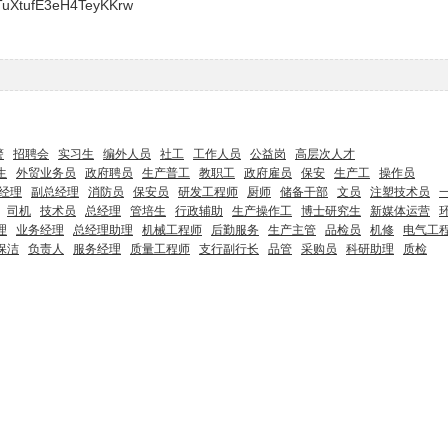
TuXtufE3eH4TeyKKrw
警
招聘会
实习生
编外人员
社工
工作人员
公益岗
高层次人才
生
外贸业务员
政府聘员
生产普工
教职工
政府雇员
保安
生产工
操作员
经理
副总经理
消防员
保安员
研发工程师
厨师
储备干部
文员
注塑技术员
司机
技术员
总经理
管培生
行政辅助
生产操作工
博士研究生
新媒体运营
理
业务经理
总经理助理
机械工程师
后勤服务
生产主管
品检员
机修
电气工
保洁
负责人
服务经理
质量工程师
支行副行长
品管
采购员
科研助理
质检