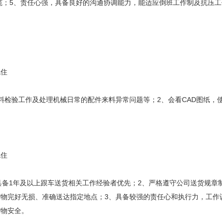
规范；5、责任心强，具备良好的沟通协调能力，能适应倒班工作制及抗压工
包住
料检验工作及处理机械日常的配件来料异常问题等；2、会看CAD图纸，
包住
康，具备1年及以上跟车送货相关工作经验者优先；2、严格遵守公司送货规
物完好无损、准确送达指定地点；3、具备较强的责任心和执行力，工作
货物安全。