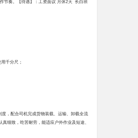
作节奏。【待遇】：工资面议 月休2天 长白班
使用千分尺；
章制度，配合司机完成货物装载、运输、卸载全流
认真细致，吃苦耐劳，能适应户外作业及短途、