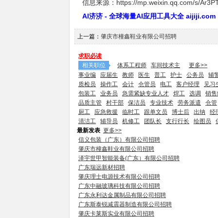
信息来源：https://mp.weixin.qq.com/s/Ar3P
AI济济 - 全球海量AI应用工具大全 aijiji.com
上一篇：
肇庆市橦鑫鞋业有限公司招聘
求职必读
相关职位
体系工程师
车间技术主
更多>>
事业编
应届生
教师
医生
普工
护士
公务员
辅
质检员
操作工
会计
仓管员
电工
客户经理
见习
包装工
业务员
急需紧缺专业人才
焊工
选调
销售
品质主管
村干部
保洁员
专业技术
劳务派遣
仓管
厨工
应急救援
临时工
跟单文员
博士后
出纳
经
清洁工
辅导员
机修工
团队长
支行行长
绘图员
最新发表
更多>>
信义包装（广东）有限公司招聘
肇庆市橦鑫鞋业有限公司招聘
泽宇世甲智能装备(广东）有限公司招聘
广东瑞远新材招聘
肇庆理士电源技术有限公司招聘
广东中融玻璃科技有限公司招聘
广东永利达金属制品有限公司招聘
广东斯泰锐减震器制造有限公司招聘
肇庆卡莱斯实业有限公司招聘