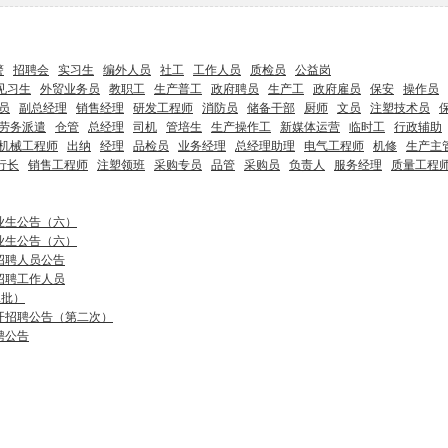
警
招聘会
实习生
编外人员
社工
工作人员
质检员
公益岗
见习生
外贸业务员
教职工
生产普工
政府聘员
生产工
政府雇员
保安
操作员
员
副总经理
销售经理
研发工程师
消防员
储备干部
厨师
文员
注塑技术员
劳务派遣
仓管
总经理
司机
管培生
生产操作工
新媒体运营
临时工
行政辅助
机械工程师
出纳
经理
品检员
业务经理
总经理助理
电气工程师
机修
生产主
行长
销售工程师
注塑领班
采购专员
品管
采购员
负责人
服务经理
质量工程
业生公告（六）
业生公告（六）
招聘人员公告
招聘工作人员
二批）
开招聘公告（第二次）
聘公告