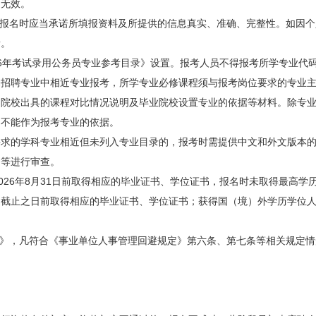
名无效。
报名时应当承诺所填报资料及所提供的信息真实、准确、完整性。如因个
责。
6年考试录用公务员专业参考目录》设置。报考人员不得报考所学专业代
择招聘专业中相近专业报考，所学专业必修课程须与报考岗位要求的专业
、院校出具的课程对比情况说明及毕业院校设置专业的依据等材料。除专
向不能作为报考专业的依据。
的学科专业相近但未列入专业目录的，报考时需提供中文和外文版本的
向等进行审查。
2026年8月31日前取得相应的毕业证书、学位证书，报名时未取得最高
名截止之日前取得相应的毕业证书、学位证书；获得国（境）外学历学位
》，凡符合《事业单位人事管理回避规定》第六条、第七条等相关规定情