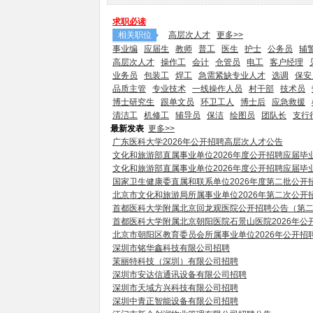
求职必读
相关职位
高层次人才
更多>>
事业编
应届生
教师
普工
医生
护士
公务员
辅
高层次人才
操作工
会计
仓管员
电工
客户经理
业务员
包装工
焊工
急需紧缺专业人才
选调
保安
品质主管
专业技术
一线操作人员
村干部
技术员
博士研究生
跟单文员
环卫工人
博士后
应急救援
清洁工
机修工
辅导员
保洁
绘图员
团队长
支行
最新发表
更多>>
广东医科大学2026年公开招聘高层次人才公告
文化和旅游部直属事业单位2026年度公开招聘应届毕
文化和旅游部直属事业单位2026年度公开招聘应届毕
国家卫生健康委直属和联系单位2026年度第二批公开
北京市文化和旅游局所属事业单位2026年第二次公开
首都医科大学附属北京回龙观医院公开招聘公告（第
首都医科大学附属北京朝阳医院石景山医院2026年公
北京市朝阳区教育委员会所属事业单位2026年公开招
深圳市铭华鑫科技有限公司招聘
茉丽特科技（深圳）有限公司招聘
深圳市安达信通讯设备有限公司招聘
深圳市天域方兴科技有限公司招聘
深圳中青正智能设备有限公司招聘