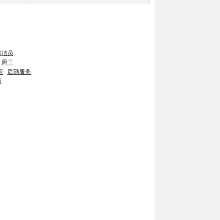
保洁员
厨工
管
后勤服务
师