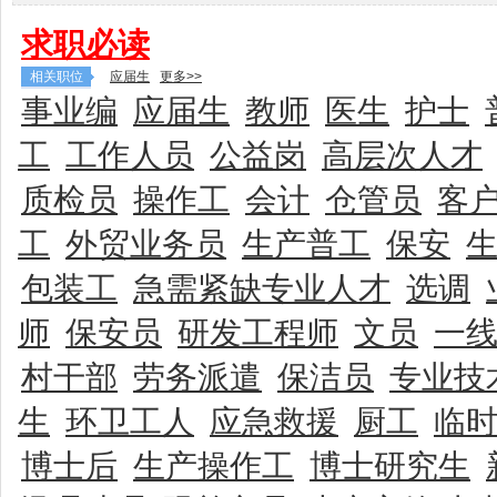
求职必读
相关职位
应届生
更多>>
事业编
应届生
教师
医生
护士
工
工作人员
公益岗
高层次人才
质检员
操作工
会计
仓管员
客
工
外贸业务员
生产普工
保安
包装工
急需紧缺专业人才
选调
师
保安员
研发工程师
文员
一
村干部
劳务派遣
保洁员
专业技
生
环卫工人
应急救援
厨工
临
博士后
生产操作工
博士研究生