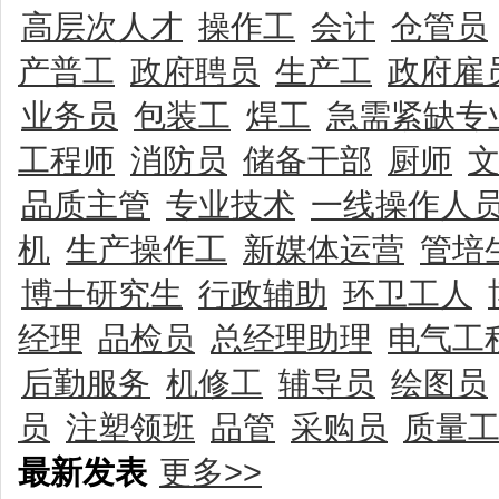
高层次人才
操作工
会计
仓管员
产普工
政府聘员
生产工
政府雇
业务员
包装工
焊工
急需紧缺专
工程师
消防员
储备干部
厨师
品质主管
专业技术
一线操作人
机
生产操作工
新媒体运营
管培
博士研究生
行政辅助
环卫工人
经理
品检员
总经理助理
电气工
后勤服务
机修工
辅导员
绘图员
员
注塑领班
品管
采购员
质量
最新发表
更多>>