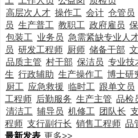
工
工作人员
公益岗
质检员
高层次人才
操作工
会计
仓管员
员
生产普工
教职工
政府雇员
包装工
业务员
急需紧缺专业人
员
研发工程师
厨师
储备干部
品质主管
村干部
保洁员
专业技
生
行政辅助
生产操作工
博士研
厨工
应急救援
临时工
跟单文员
工程师
后勤服务
生产主管
品检
清洁工
辅导员
机修工
团队长
程师
支行副行长
销售工程师
品
最新发表
更多>>