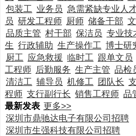
包装工
业务员
急需紧缺专业人
员
研发工程师
厨师
储备干部
品质主管
村干部
保洁员
专业技
生
行政辅助
生产操作工
博士研
厨工
应急救援
临时工
跟单文员
工程师
后勤服务
生产主管
品检
清洁工
辅导员
机修工
团队长
程师
支行副行长
销售工程师
品
最新发表
更多>>
深圳市鼎驰达电子有限公司招聘
深圳市生强科技有限公司招聘