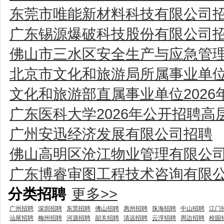
东莞市唯能新材料科技有限公司
广东锡源爆破科技股份有限公司
佛山市三水区安全生产与应急管
北京市文化和旅游局所属事业单位
文化和旅游部直属事业单位202
广东医科大学2026年公开招聘高
广州安迅经济发展有限公司招聘
佛山高明区沧江物业管理有限公
广东博睿审图工程技术咨询有限
分类招聘
更多>>
广州招聘
深圳招聘
东莞招聘
佛山招聘
惠州招聘
珠海招聘
中山招聘
江门
汕尾招聘
梅州招聘
河源招聘
韶关招聘
清远招聘
云浮招聘
周边招聘
校园