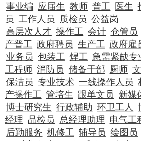
事业编
应届生
教师
普工
医生
员
工作人员
质检员
公益岗
高层次人才
操作工
会计
仓管员
产普工
政府聘员
生产工
政府雇
业务员
包装工
焊工
急需紧缺专
工程师
消防员
储备干部
厨师
保洁员
专业技术
一线操作人员
产操作工
管培生
跟单文员
新媒
博士研究生
行政辅助
环卫工人
经理
品检员
总经理助理
电气工
后勤服务
机修工
辅导员
绘图员