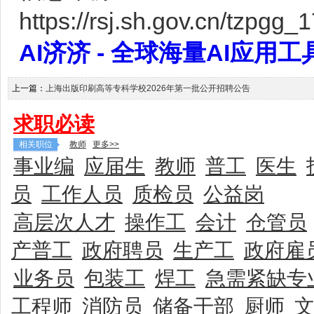
https://rsj.sh.gov.cn/tzpg
AI济济 - 全球海量AI应用工具大全
上一篇：
上海出版印刷高等专科学校2026年第一批公开招聘公告
求职必读
相关职位
教师
更多>>
事业编
应届生
教师
普工
医生
员
工作人员
质检员
公益岗
高层次人才
操作工
会计
仓管员
产普工
政府聘员
生产工
政府雇
业务员
包装工
焊工
急需紧缺专
工程师
消防员
储备干部
厨师