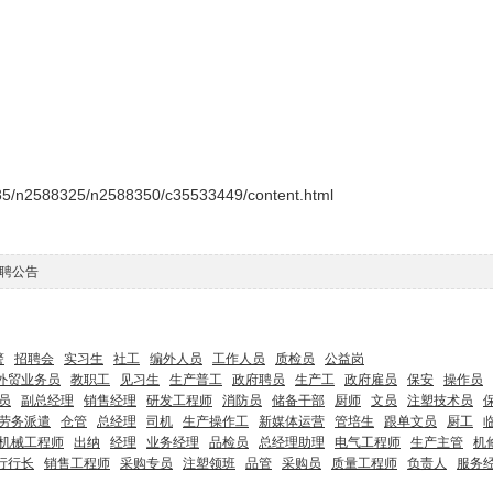
/n2588325/n2588350/c35533449/content.html
聘公告
警
招聘会
实习生
社工
编外人员
工作人员
质检员
公益岗
外贸业务员
教职工
见习生
生产普工
政府聘员
生产工
政府雇员
保安
操作员
员
副总经理
销售经理
研发工程师
消防员
储备干部
厨师
文员
注塑技术员
劳务派遣
仓管
总经理
司机
生产操作工
新媒体运营
管培生
跟单文员
厨工
机械工程师
出纳
经理
业务经理
品检员
总经理助理
电气工程师
生产主管
机
行行长
销售工程师
采购专员
注塑领班
品管
采购员
质量工程师
负责人
服务