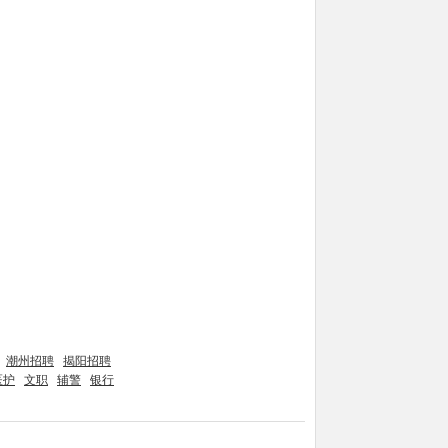
潮州招聘
揭阳招聘
医护
文职
辅警
银行