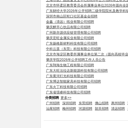
上海市农产品质量安全中心2026年公开招聘博士研究
北京市怀柔区教育委员会所属事业单位2026年面向全
广东财经大学2026年公开招聘二级学院院长及教学科
深圳市南山区蛇口社区基金会招聘
金鑫（清远）纸业有限公司招聘
肇庆醉开心饮品有限公司招聘
广州新亦源供应链管理有限公司招聘
肇庆宏旺金属实业有限公司招聘
广东扬格新材料科技有限公司招聘
中科云遥（东莞）科技有限公司招聘
北京市海淀区教委所属事业单位第二次（面向高校毕
肇庆学院2026年公开招聘工作人员公告
广东翔海生物工程有限公司招聘
广东大旺法拉达新能源科技有限公司招聘
广东黄河灯光科技有限公司招聘
广东博达智能家具科技有限公司招聘
广东火丁科技有限公司招聘
广东省强睿科技有限公司招聘
分类招聘
更多>>
广州招聘
深圳招聘
东莞招聘
佛山招聘
惠州招聘
汕尾招聘
梅州招聘
河源招聘
韶关招聘
清远招聘