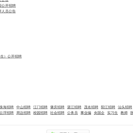
生公告
国公开招聘
研人员公告
业生）公开招聘
珠海招聘
中山招聘
江门招聘
肇庆招聘
湛江招聘
茂名招聘
阳江招聘
汕头招聘
云浮招聘
周边招聘
校园招聘
社会招聘
公务员
事业编
央国企
实习生
教师