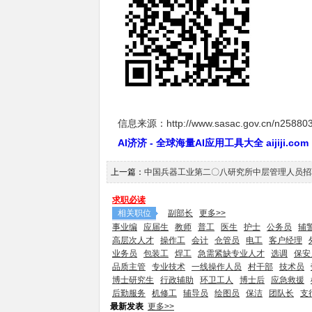
信息来源：http://www.sasac.gov.cn/n2588035
AI济济 - 全球海量AI应用工具大全 aijiji.com
上一篇：
中国兵器工业第二〇八研究所中层管理人员招
求职必读
相关职位
副部长
更多>>
事业编
应届生
教师
普工
医生
护士
公务员
辅
高层次人才
操作工
会计
仓管员
电工
客户经理
业务员
包装工
焊工
急需紧缺专业人才
选调
保安
品质主管
专业技术
一线操作人员
村干部
技术员
博士研究生
行政辅助
环卫工人
博士后
应急救援
后勤服务
机修工
辅导员
绘图员
保洁
团队长
支
最新发表
更多>>