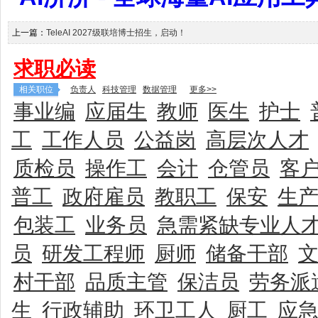
上一篇：
TeleAI 2027级联培博士招生，启动！
求职必读
相关职位
负责人
科技管理
数据管理
更多>>
事业编
应届生
教师
医生
护士
工
工作人员
公益岗
高层次人才
质检员
操作工
会计
仓管员
客
普工
政府雇员
教职工
保安
生
包装工
业务员
急需紧缺专业人
员
研发工程师
厨师
储备干部
村干部
品质主管
保洁员
劳务派
生
行政辅助
环卫工人
厨工
应