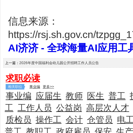
信息来源：
https://rsj.sh.gov.cn/tzpg
AI济济 - 全球海量AI应用工具大全
上一篇：
2026年度中国福利会幼儿园公开招聘工作人员公告
求职必读
相关职位
事业编
更多>>
事业编
应届生
教师
医生
普工
工
工作人员
公益岗
高层次人才
质检员
操作工
会计
仓管员
电
普工
教职工
政府雇员
保安
生