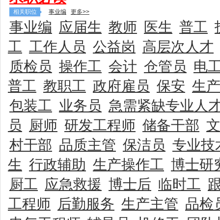
相关职位
事业编
更多>>
事业编
应届生
教师
医生
普工
工
工作人员
公益岗
高层次人才
质检员
操作工
会计
仓管员
电
普工
教职工
政府雇员
保安
生
包装工
业务员
急需紧缺专业人
员
厨师
研发工程师
储备干部
村干部
品质主管
保洁员
专业技
生
行政辅助
生产操作工
博士研
厨工
应急救援
博士后
临时工
工程师
后勤服务
生产主管
品检