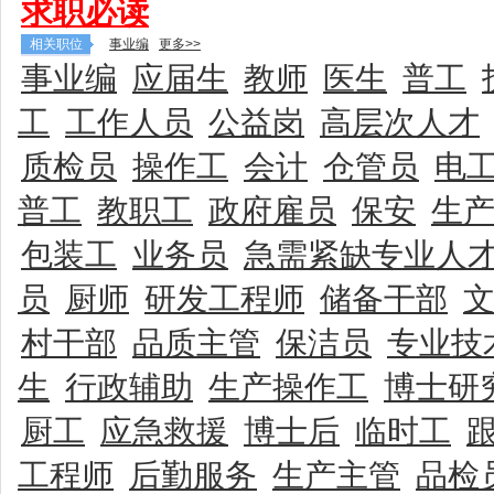
求职必读
相关职位
事业编
更多>>
事业编
应届生
教师
医生
普工
工
工作人员
公益岗
高层次人才
质检员
操作工
会计
仓管员
电
普工
教职工
政府雇员
保安
生
包装工
业务员
急需紧缺专业人
员
厨师
研发工程师
储备干部
村干部
品质主管
保洁员
专业技
生
行政辅助
生产操作工
博士研
厨工
应急救援
博士后
临时工
工程师
后勤服务
生产主管
品检