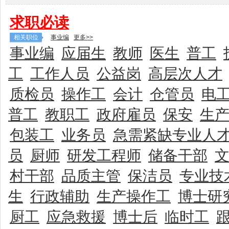
求职必读
相关职位
事业编
更多>>
事业编
应届生
教师
医生
普工
工
工作人员
公益岗
高层次人才
质检员
操作工
会计
仓管员
电
普工
教职工
政府雇员
保安
生
包装工
业务员
急需紧缺专业人
员
厨师
研发工程师
储备干部
村干部
品质主管
保洁员
专业技
生
行政辅助
生产操作工
博士研
厨工
应急救援
博士后
临时工