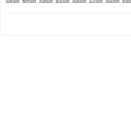
汕尾招聘
梅州招聘
河源招聘
韶关招聘
清远招聘
云浮招聘
周边招聘
校园