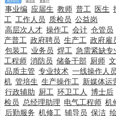
相关职位
保洁员
更多>>
事业编
应届生
教师
普工
医生
工
工作人员
质检员
公益岗
高层次人才
操作工
会计
仓管员
产普工
政府聘员
生产工
政府雇
包装工
业务员
焊工
急需紧缺专
工程师
消防员
储备干部
厨师
品质主管
专业技术
一线操作人
机
管培生
生产操作工
新媒体运
行政辅助
厨工
环卫工人
博士后
检员
总经理助理
电气工程师
机
后勤服务
机修工
辅导员
保洁