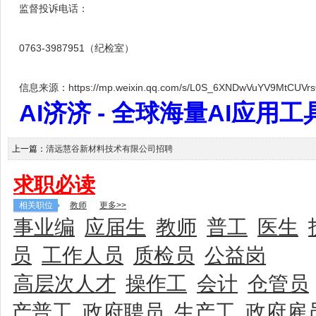
监督投诉电话：
0763-3987951（纪检室）
信息来源：https://mp.weixin.qq.com/s/L0S_6XNDwVuYV9MtCUVr
AI济济 - 全球海量AI应用工具大全
上一篇：
清远慧谷新材料技术有限公司招聘
求职必读
相关职位
教师
更多>>
事业编
应届生
教师
普工
医生
员
工作人员
质检员
公益岗
高层次人才
操作工
会计
仓管员
产普工
政府聘员
生产工
政府雇