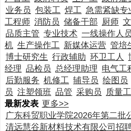
业务员
包装工
焊工
急需紧缺专
工程师
消防员
储备干部
厨师
品质主管
专业技术
一线操作人
机
生产操作工
新媒体运营
管培
博士研究生
行政辅助
环卫工人
经理
品检员
总经理助理
电气工
后勤服务
机修工
辅导员
绘图员
员
注塑领班
品管
采购员
质量
最新发表
更多>>
广东科贸职业学院2026年第二
清远慧谷新材料技术有限公司招