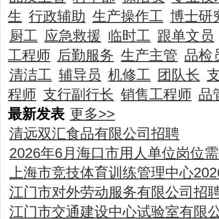
生
行政辅助
生产操作工
博士研
厨工
应急救援
临时工
跟单文员
工程师
后勤服务
生产主管
品检
清洁工
辅导员
机修工
团队长
程师
支行副行长
销售工程师
品
最新发表
更多>>
清远双汇食品有限公司招聘
2026年6月海口市用人单位岗位
上海市竞技体育训练管理中心20
江门市对外劳动服务有限公司招
江门市交通建设中心试验室有限