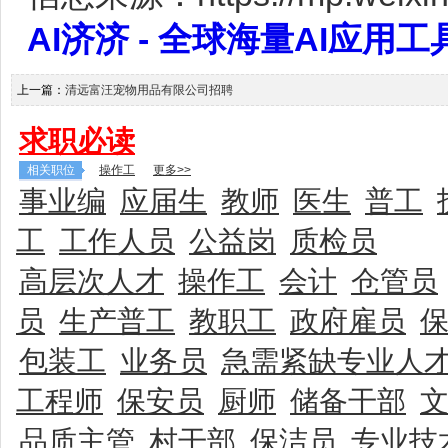
AI济济 - 全球海量AI应用工具大全
上一篇：
清远富汪宠物用品有限公司招聘
求职必读
相关职位
操作工
更多>>
事业编
应届生
教师
医生
普工
工
工作人员
公益岗
质检员
高层次人才
操作工
会计
仓管员
员
生产普工
教职工
政府雇员
包装工
业务员
急需紧缺专业人
工程师
保安员
厨师
储备干部
品质主管
村干部
保洁员
专业技