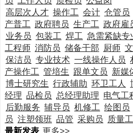
员
工作人员
质检员
公益岗
高层次人才
操作工
会计
仓管员
产普工
政府聘员
生产工
政府雇
业务员
包装工
焊工
急需紧缺专
工程师
消防员
储备干部
厨师
保洁员
专业技术
一线操作人员
产操作工
管培生
跟单文员
新媒
博士研究生
行政辅助
环卫工人
经理
品检员
总经理助理
电气工
后勤服务
辅导员
机修工
绘图员
员
注塑领班
品管
采购员
质量
最新发表
更多>>