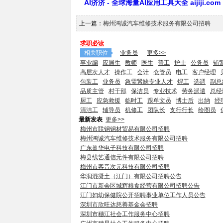
AI济济 - 全球海量AI应用工具大全 aijiji.com
上一篇：
梅州鸿诚汽车维修技术服务有限公司招聘
求职必读
相关职位
业务员
更多>>
事业编
应届生
教师
医生
普工
护士
公务员
辅
高层次人才
操作工
会计
仓管员
电工
客户经理
包装工
业务员
急需紧缺专业人才
焊工
选调
副总
品质主管
村干部
保洁员
专业技术
劳务派遣
总经
厨工
应急救援
临时工
跟单文员
博士后
出纳
经
清洁工
辅导员
机修工
团队长
支行行长
绘图员
最新发表
更多>>
梅州市联钢钢材贸易有限公司招聘
梅州鸿诚汽车维修技术服务有限公司招聘
广东盈华电子科技有限公司招聘
梅县线艺通信元件有限公司招聘
梅州市客音次元科技有限公司招聘
华润混凝土（江门）有限公司招聘公告
江门市新会区城辉粮食经营有限公司招聘公告
江门妇幼保健院公开招聘事业单位工作人员公告
深圳市欣旺达慈善基金会招聘
深圳市穗江社会工作服务中心招聘