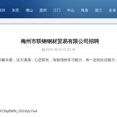
深圳
东莞
佛山
惠州
江门
中山
珠海
湛江
全省
梅州市联钢钢材贸易有限公司招聘
2026-06-03 22:02:36
元/月，积极乐观，活力满满，心态阳光，有较强的学习能力，有一定的抗压
FkYC8q8WN_OGVyiz7eA