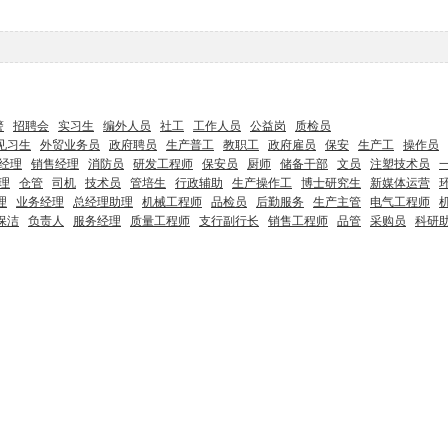
警
招聘会
实习生
编外人员
社工
工作人员
公益岗
质检员
见习生
外贸业务员
政府聘员
生产普工
教职工
政府雇员
保安
生产工
操作员
经理
销售经理
消防员
研发工程师
保安员
厨师
储备干部
文员
注塑技术员
理
仓管
司机
技术员
管培生
行政辅助
生产操作工
博士研究生
新媒体运营
理
业务经理
总经理助理
机械工程师
品检员
后勤服务
生产主管
电气工程师
保洁
负责人
服务经理
质量工程师
支行副行长
销售工程师
品管
采购员
科研