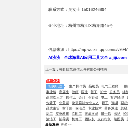
联系方式：吴女士 15016246894
企业地址：梅州市梅江区梅湖路45号
信息来源：https://mp.weixin.qq.com/s/v9i
AI济济 - 全球海量AI应用工具大全 aijiji.com
上一篇：
梅县线艺通信元件有限公司招聘
求职必读
相关职位
生产操作员
品检员
电气工程师
更
事业编
应届生
教师
医生
普工
护士
公务员
辅
高层次人才
操作工
会计
仓管员
电工
客户经理
包装工
业务员
急需紧缺专业人才
焊工
选调
副总
品质主管
村干部
保洁员
专业技术
劳务派遣
总经
厨工
应急救援
临时工
跟单文员
博士后
出纳
经
清洁工
辅导员
机修工
团队长
支行行长
绘图员
最新发表
更多>>