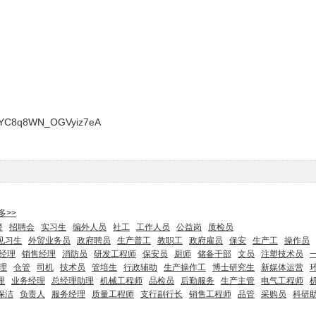
FkYC8q8WN_OGVyiz7eA
多>>
警
招聘会
实习生
编外人员
社工
工作人员
公益岗
质检员
见习生
外贸业务员
政府聘员
生产普工
教职工
政府雇员
保安
生产工
操作员
经理
销售经理
消防员
研发工程师
保安员
厨师
储备干部
文员
注塑技术员
理
仓管
司机
技术员
管培生
行政辅助
生产操作工
博士研究生
新媒体运营
理
业务经理
总经理助理
机械工程师
品检员
后勤服务
生产主管
电气工程师
保洁
负责人
服务经理
质量工程师
支行副行长
销售工程师
品管
采购员
科研