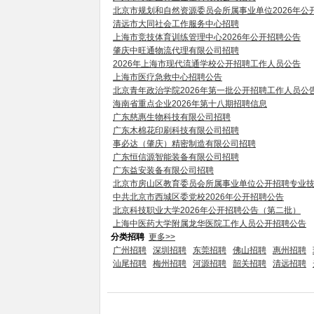
北京市规划和自然资源委员会所属事业单位2026年公
清远市大同社会工作服务中心招聘
上海市竞技体育训练管理中心2026年公开招聘公告
肇庆中旺通物流代理有限公司招聘
2026年上海市现代流通学校公开招聘工作人员公告
上海市医疗急救中心招聘公告
北京青年政治学院2026年第一批公开招聘工作人员公
海南省重点企业2026年第十八期招聘信息
广东慈惠生物科技有限公司招聘
广东木棉花印刷科技有限公司招聘
事必达（肇庆）精密制造有限公司招聘
广东恒信源智能装备有限公司招聘
广东益安装备有限公司招聘
北京市房山区教育委员会所属事业单位公开招聘专业
中共北京市西城区委党校2026年公开招聘公告
北京科技职业大学2026年公开招聘公告（第二批）
上海中医药大学附属龙华医院工作人员公开招聘公告
分类招聘
更多>>
广州招聘
深圳招聘
东莞招聘
佛山招聘
惠州招聘
汕尾招聘
梅州招聘
河源招聘
韶关招聘
清远招聘