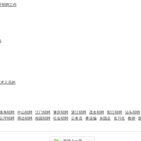
开招聘工作
告
技术人员的
珠海招聘
中山招聘
江门招聘
肇庆招聘
湛江招聘
茂名招聘
阳江招聘
汕头招聘
云浮招聘
周边招聘
校园招聘
社会招聘
公务员
事业编
央国企
实习生
教师