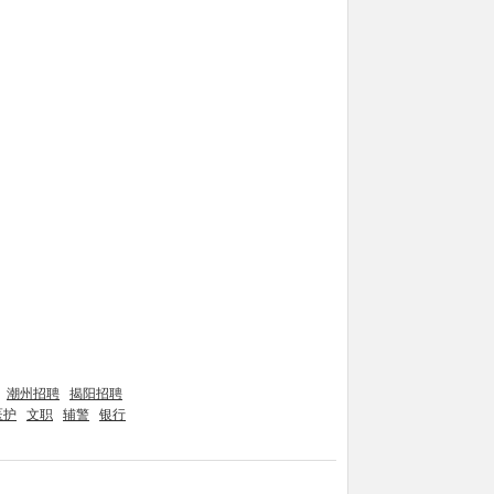
潮州招聘
揭阳招聘
医护
文职
辅警
银行