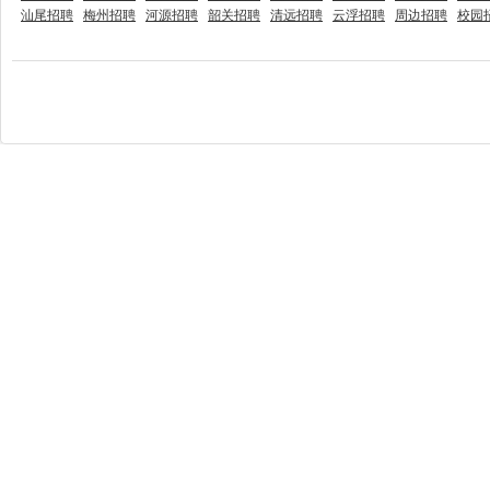
汕尾招聘
梅州招聘
河源招聘
韶关招聘
清远招聘
云浮招聘
周边招聘
校园