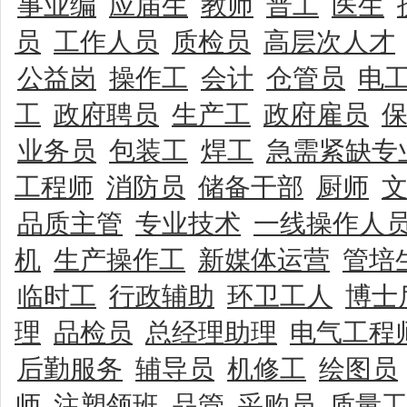
事业编
应届生
教师
普工
医生
员
工作人员
质检员
高层次人才
公益岗
操作工
会计
仓管员
电
工
政府聘员
生产工
政府雇员
业务员
包装工
焊工
急需紧缺专
工程师
消防员
储备干部
厨师
品质主管
专业技术
一线操作人
机
生产操作工
新媒体运营
管培
临时工
行政辅助
环卫工人
博士
理
品检员
总经理助理
电气工程
后勤服务
辅导员
机修工
绘图员
师
注塑领班
品管
采购员
质量