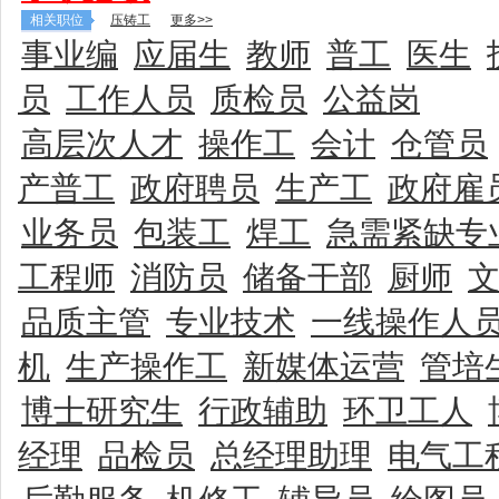
相关职位
压铸工
更多>>
事业编
应届生
教师
普工
医生
员
工作人员
质检员
公益岗
高层次人才
操作工
会计
仓管员
产普工
政府聘员
生产工
政府雇
业务员
包装工
焊工
急需紧缺专
工程师
消防员
储备干部
厨师
品质主管
专业技术
一线操作人
机
生产操作工
新媒体运营
管培
博士研究生
行政辅助
环卫工人
经理
品检员
总经理助理
电气工