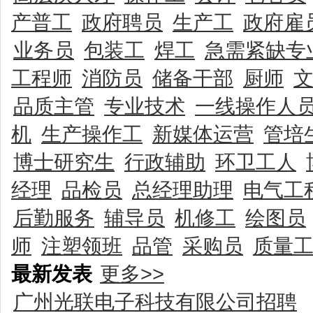
产普工
政府聘员
生产工
政府雇
业务员
包装工
焊工
急需紧缺专
工程师
消防员
储备干部
厨师
品质主管
专业技术
一线操作人
机
生产操作工
新媒体运营
管培
博士研究生
行政辅助
环卫工人
经理
品检员
总经理助理
电气工
后勤服务
辅导员
机修工
绘图员
师
注塑领班
品管
采购员
质量
最新发表
更多>>
广州光联电子科技有限公司招聘