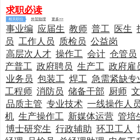
求职必读
相关职位
外贸助理
更多>>
事业编
应届生
教师
普工
医生
员
工作人员
质检员
公益岗
高层次人才
操作工
会计
仓管员
产普工
政府聘员
生产工
政府雇
业务员
包装工
焊工
急需紧缺专
工程师
消防员
储备干部
厨师
品质主管
专业技术
一线操作人
机
生产操作工
新媒体运营
管培
博士研究生
行政辅助
环卫工人