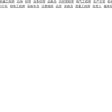
机械工程师
出纳
经理
业务经理
品检员
总经理助理
电气工程师
生产主管
机
行行长
销售工程师
采购专员
注塑领班
品管
采购员
质量工程师
负责人
服务