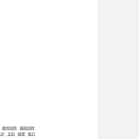
潮州招聘
揭阳招聘
医护
文职
辅警
银行