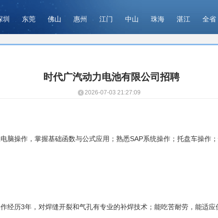
深圳
东莞
佛山
惠州
江门
中山
珠海
湛江
全省
时代广汽动力电池有限公司招聘
2026-07-03 21:27:09
电脑操作，掌握基础函数与公式应用；熟悉SAP系统操作；托盘车操作；性
经历3年，对焊缝开裂和气孔有专业的补焊技术；能吃苦耐劳，能适应倒班和