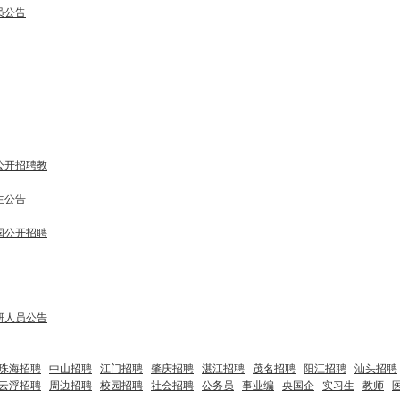
员公告
公开招聘教
生公告
国公开招聘
研人员公告
珠海招聘
中山招聘
江门招聘
肇庆招聘
湛江招聘
茂名招聘
阳江招聘
汕头招聘
云浮招聘
周边招聘
校园招聘
社会招聘
公务员
事业编
央国企
实习生
教师