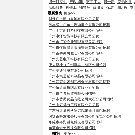
博士研究生
行政辅助
环卫工人
博士后
应急救援
后勤服务
机修工
辅导员
绘图员
保洁
团队长
支
最新发表
更多>>
时代广汽动力电池有限公司招聘
硕本驿（广东）咨询服务有限公司招聘
广州十方新材料科技有限公司招聘
广州申泽智能科技有限公司招聘
广州市汇挚物业管理有限公司招聘
广州市何医健康资源管理有限公司招聘
广州市番禺协诚实业有限公司招聘
广州先艺电子科技有限公司招聘
正大康地（广州番禺）有限公司招聘
广州赛通科技有限公司招聘
广州市模道塑料制品有限公司招聘
广州酒家集团利口福食品有限公司招聘
广州恒玖建筑防水有限公司招聘
广州市羊俊商贸有限公司招聘
广州市番禺食品有限公司大石分公司招聘
广州山好机电工程有限公司招聘
广东省计量科学研究院东莞计量院招聘
深圳市特发服务股份有限公司东莞分公司招聘
东莞市粤海磁电科技有限公司招聘
东莞市金创科技有限公司招聘
一周排行
更多>>