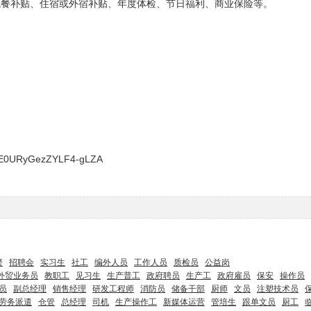
就餐补贴、住宿或外宿补贴、年度体检、节日福利、商业保险等。
gE0URyGezZYLF4-gLZA
警
招聘会
实习生
社工
编外人员
工作人员
质检员
公益岗
外贸业务员
教职工
见习生
生产普工
政府聘员
生产工
政府雇员
保安
操作员
员
副总经理
销售经理
研发工程师
消防员
储备干部
厨师
文员
注塑技术员
劳务派遣
仓管
总经理
司机
生产操作工
新媒体运营
管培生
跟单文员
厨工