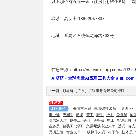
以上职位有五险一金（住房公积金10%）、
联系：高女士 18802057835
地址：番禺区石楼镇龙泽路333号
信息来源：https://mp.weixin.qq.com/s/R2c
AI济济 - 全球海量AI应用工具大全 aijiji.com
上一篇：
硕本驿（广东）咨询服务有限公司招聘
求职必读
相关职位
仓管技术员
氩弧焊技术员
更多>>
事业编
应届生
教师
普工
医生
护士
公务员
辅
高层次人才
操作工
会计
仓管员
电工
客户经理
业务员
包装工
焊工
急需紧缺专业人才
选调
保安
品质主管
专业技术
一线操作人员
村干部
技术员