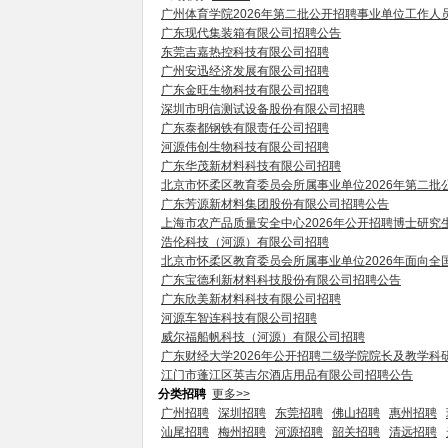
广州体育学院2026年第二批公开招聘事业单位工作人
广东现代集装箱有限公司招聘公告
东莞吉嘉热控科技有限公司招聘
广州安迅经济发展有限公司招聘
广东金旺生物科技有限公司招聘
深圳市明信测试设备股份有限公司招聘
广东泰都钢铁有限责任公司招聘
河源伟创生物科技有限公司招聘
广东华茂新材料科技有限公司招聘
北京市怀柔区教育委员会所属事业单位2026年第二批
广东芳源新材料集团股份有限公司招聘公告
上海市农产品质量安全中心2026年公开招聘博士研究
浩伦科技（河源）有限公司招聘
北京市怀柔区教育委员会所属事业单位2026年面向全
广东宝德利新材料科技股份有限公司招聘公告
广东欣美新材料科技有限公司招聘
河源车智连科技有限公司招聘
威尔福船帆科技（河源）有限公司招聘
广东财经大学2026年公开招聘二级学院院长及教学科
江门市蓬江区英吉尔酒店用品有限公司招聘公告
分类招聘
更多>>
广州招聘
深圳招聘
东莞招聘
佛山招聘
惠州招聘
汕尾招聘
梅州招聘
河源招聘
韶关招聘
清远招聘