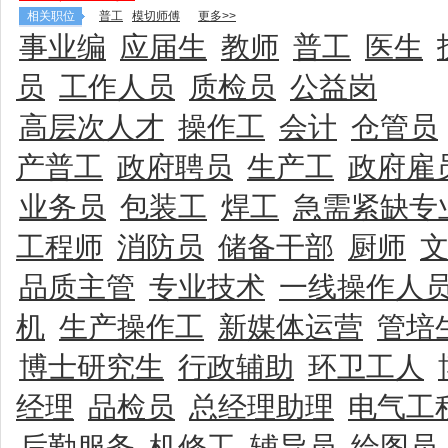
相关职位
普工
模切师傅
更多>>
事业编
应届生
教师
普工
医生
员
工作人员
质检员
公益岗
高层次人才
操作工
会计
仓管员
产普工
政府聘员
生产工
政府雇
业务员
包装工
焊工
急需紧缺专
工程师
消防员
储备干部
厨师
品质主管
专业技术
一线操作人
机
生产操作工
新媒体运营
管培
博士研究生
行政辅助
环卫工人
经理
品检员
总经理助理
电气工
后勤服务
机修工
辅导员
绘图员