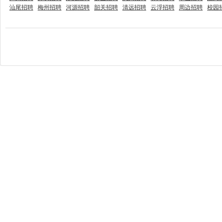
汕尾招聘
梅州招聘
河源招聘
韶关招聘
清远招聘
云浮招聘
周边招聘
校园