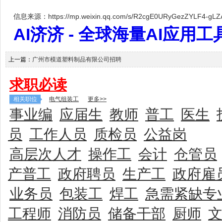
信息来源：https://mp.weixin.qq.com/s/R2cgE0URyGezZYLF4-gLZ
AI济济 - 全球海量AI应用工具大全
上一篇：
广州市模道塑料制品有限公司招聘
求职必读
相关职位
电气组装工
更多>>
事业编
应届生
教师
普工
医生
员
工作人员
质检员
公益岗
高层次人才
操作工
会计
仓管员
产普工
政府聘员
生产工
政府雇
业务员
包装工
焊工
急需紧缺专
工程师
消防员
储备干部
厨师