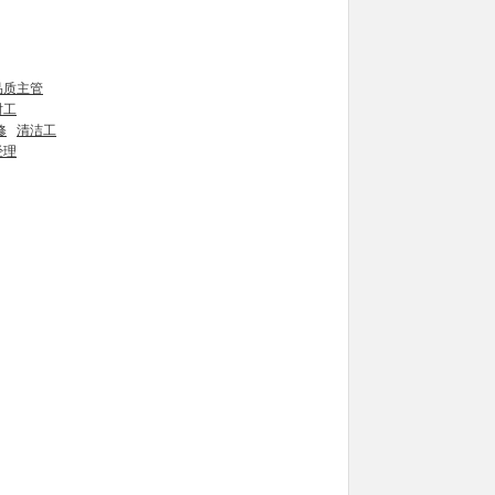
品质主管
时工
修
清洁工
经理