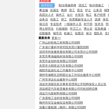
求职必读
相关职位
制冷维修师傅
清洗工
制冷维修工
事业编
应届生
教师
普工
医生
护士
公务员
辅
高层次人才
操作工
会计
仓管员
电工
客户经理
业务员
包装工
焊工
急需紧缺专业人才
选调
保安
保洁员
专业技术
一线操作人员
村干部
技术员
劳
博士研究生
行政辅助
环卫工人
博士后
应急救援
后勤服务
辅导员
机修工
绘图员
保洁
团队长
支
最新发表
更多>>
广州山好机电工程有限公司招聘
广东省计量科学研究院东莞计量院招聘
深圳市特发服务股份有限公司东莞分公司招聘
东莞市粤海磁电科技有限公司招聘
东莞市金创科技有限公司招聘
东莞市大朗世达汽车有限公司招聘
揭阳市益源社会工作服务中心招聘
潮州市湘桥区启明星社会工作综合服务中心招聘
广州市泽达社会服务中心招聘
清远市清新区机关事务管理局公开招聘保安人员公告
清远祺宏汽车租赁服务有限公司司机招聘启事
清远万马新材料有限公司招聘
广东湛电工业科技有限公司招聘
梅州市珍宝金柚实业有限公司招聘
深量计量检测（梅州）有限公司招聘