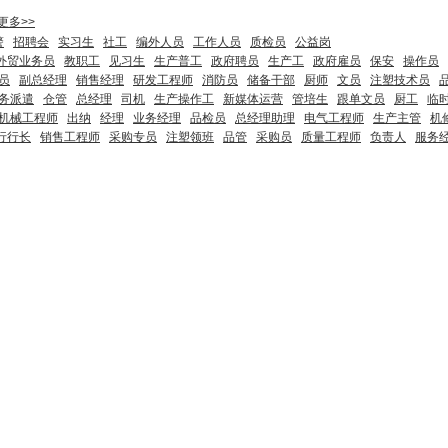
更多>>
警
招聘会
实习生
社工
编外人员
工作人员
质检员
公益岗
外贸业务员
教职工
见习生
生产普工
政府聘员
生产工
政府雇员
保安
操作员
员
副总经理
销售经理
研发工程师
消防员
储备干部
厨师
文员
注塑技术员
务派遣
仓管
总经理
司机
生产操作工
新媒体运营
管培生
跟单文员
厨工
临
机械工程师
出纳
经理
业务经理
品检员
总经理助理
电气工程师
生产主管
机
行行长
销售工程师
采购专员
注塑领班
品管
采购员
质量工程师
负责人
服务