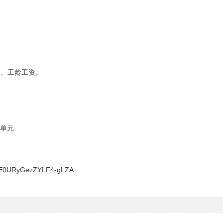
假、工龄工资。
1单元
gE0URyGezZYLF4-gLZA