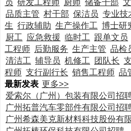
员
研发工程师
厨师
储备干部
品质主管
村干部
保洁员
专业技
生
行政辅助
生产操作工
博士研
厨工
应急救援
临时工
跟单文员
工程师
后勤服务
生产主管
品检
清洁工
辅导员
机修工
团队长
程师
支行副行长
销售工程师
品
最新发表
更多>>
爱索尔（广州）包装有限公司招
广州拓普汽车零部件有限公司招
广州希森美克新材料科技股份有
广州拓棒环保科技有限公司招聘