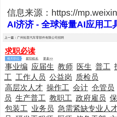
信息来源：https://mp.weixin.
AI济济 - 全球海量AI应用工具大全
上一篇：
广州拓普汽车零部件有限公司招聘
求职必读
相关职位
胶印机长
更多>>
事业编
应届生
教师
医生
普工
工
工作人员
公益岗
质检员
高层次人才
操作工
会计
仓管员
员
生产普工
教职工
政府雇员
包装工
业务员
急需紧缺专业人