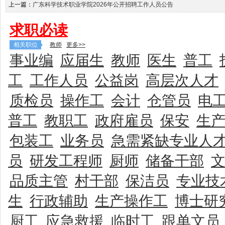
上一篇：
广东科学技术职业学院2026年公开招聘工作人员公告
求职必读
相关职位
教师
更多>>
事业编
应届生
教师
医生
普工
工
工作人员
公益岗
高层次人才
质检员
操作工
会计
仓管员
电
普工
教职工
政府雇员
保安
生
包装工
业务员
急需紧缺专业人
员
研发工程师
厨师
储备干部
品质主管
村干部
保洁员
专业技
生
行政辅助
生产操作工
博士研
厨工
应急救援
临时工
跟单文员