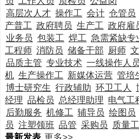
员
工作人员
质检员
公益岗
高层次人才
操作工
会计
仓管员
产普工
政府聘员
生产工
政府雇
业务员
包装工
焊工
急需紧缺专
工程师
消防员
储备干部
厨师
品质主管
专业技术
一线操作人
机
生产操作工
新媒体运营
管培
博士研究生
行政辅助
环卫工人
经理
品检员
总经理助理
电气工
后勤服务
机修工
辅导员
绘图员
员
注塑领班
品管
采购员
质量
最新发表
更多>>