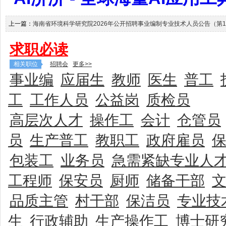
上一篇：
海南省环境科学研究院2026年公开招聘事业编制专业技术人员公告（第
求职必读
相关职位
招聘会
更多>>
事业编
应届生
教师
医生
普工
工
工作人员
公益岗
质检员
高层次人才
操作工
会计
仓管员
员
生产普工
教职工
政府雇员
包装工
业务员
急需紧缺专业人
工程师
保安员
厨师
储备干部
品质主管
村干部
保洁员
专业技
生
行政辅助
生产操作工
博士研