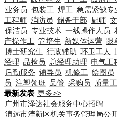
业务员
包装工
焊工
急需紧缺专
工程师
消防员
储备干部
厨师
保洁员
专业技术
一线操作人员
产操作工
管培生
新媒体运营
跟
博士研究生
行政辅助
环卫工人
经理
品检员
总经理助理
电气工
后勤服务
辅导员
机修工
绘图员
员
注塑领班
品管
采购员
质量
最新发表
更多>>
广州市泽达社会服务中心招聘
清远市清新区机关事务管理局公