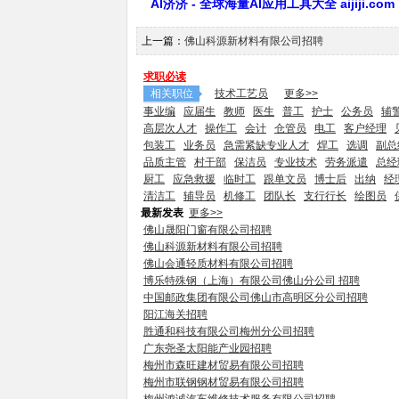
AI济济 - 全球海量AI应用工具大全 aijiji.com
上一篇：
佛山科源新材料有限公司招聘
求职必读
相关职位
技术工艺员
更多>>
事业编
应届生
教师
医生
普工
护士
公务员
辅
高层次人才
操作工
会计
仓管员
电工
客户经理
包装工
业务员
急需紧缺专业人才
焊工
选调
副总
品质主管
村干部
保洁员
专业技术
劳务派遣
总经
厨工
应急救援
临时工
跟单文员
博士后
出纳
经
清洁工
辅导员
机修工
团队长
支行行长
绘图员
最新发表
更多>>
佛山晟阳门窗有限公司招聘
佛山科源新材料有限公司招聘
佛山会通轻质材料有限公司招聘
博乐特殊钢（上海）有限公司佛山分公司 招聘
中国邮政集团有限公司佛山市高明区分公司招聘
阳江海关招聘
胜通和科技有限公司梅州分公司招聘
广东尧圣太阳能产业园招聘
梅州市森旺建材贸易有限公司招聘
梅州市联钢钢材贸易有限公司招聘