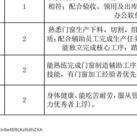
-In8e4ERLKzRdIhZXA