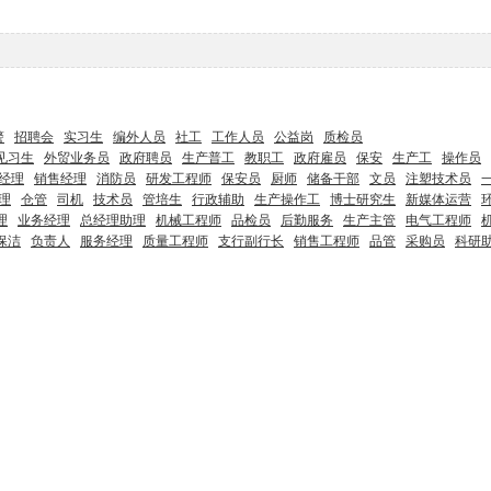
警
招聘会
实习生
编外人员
社工
工作人员
公益岗
质检员
见习生
外贸业务员
政府聘员
生产普工
教职工
政府雇员
保安
生产工
操作员
经理
销售经理
消防员
研发工程师
保安员
厨师
储备干部
文员
注塑技术员
理
仓管
司机
技术员
管培生
行政辅助
生产操作工
博士研究生
新媒体运营
理
业务经理
总经理助理
机械工程师
品检员
后勤服务
生产主管
电气工程师
保洁
负责人
服务经理
质量工程师
支行副行长
销售工程师
品管
采购员
科研