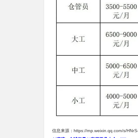
信息来源：https://mp.weixin.qq.com/s/HNrS