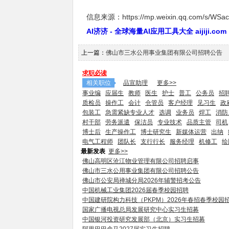
信息来源：https://mp.weixin.qq.com/s/WSa
AI济济 - 全球海量AI应用工具大全 aijiji.com
上一篇：
佛山市三水公用事业集团有限公司招聘公告
求职必读
相关职位
品宣助理
更多>>
事业编
应届生
教师
医生
护士
普工
公务员
招
质检员
操作工
会计
仓管员
客户经理
见习生
政
包装工
急需紧缺专业人才
选调
业务员
焊工
消防
村干部
劳务派遣
保洁员
专业技术
品质主管
司机
博士后
生产操作工
博士研究生
新媒体运营
出纳
电气工程师
团队长
支行行长
服务经理
机修工
绘
最新发表
更多>>
佛山高明区沧江物业管理有限公司招聘启事
佛山市三水公用事业集团有限公司招聘公告
佛山市公安局禅城分局2026年辅警招考公告
中国机械工业集团2026届春季校园招聘
中国建研院构力科技（PKPM）2026年春招春季校园
国家广播电视总局发展研究中心实习生招募
中国银河投资研究发展部（北京）实习生招募