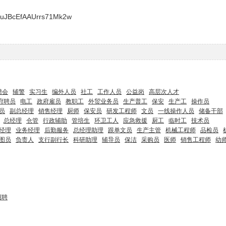
cuJBcEfAAUrrs71Mk2w
聘会
辅警
实习生
编外人员
社工
工作人员
公益岗
高层次人才
府聘员
电工
政府雇员
教职工
外贸业务员
生产普工
保安
生产工
操作员
员
副总经理
销售经理
厨师
保安员
研发工程师
文员
一线操作人员
储备干部
总经理
仓管
行政辅助
管培生
环卫工人
应急救援
厨工
临时工
技术员
经理
业务经理
后勤服务
总经理助理
跟单文员
生产主管
机械工程师
品检员
图员
负责人
支行副行长
科研助理
辅导员
保洁
采购员
医师
销售工程师
幼
招聘