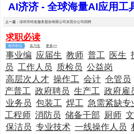
AI济济 - 全球海量AI应用工具大全
上一篇：
深圳市特发服务股份有限公司东莞分公司招聘
求职必读
相关职位
实习生
更多>>
事业编
应届生
教师
普工
医生
员
工作人员
质检员
公益岗
高层次人才
操作工
会计
仓管员
产普工
政府聘员
生产工
政府雇
业务员
包装工
焊工
急需紧缺专
工程师
消防员
储备干部
厨师
保洁员
专业技术
一线操作人员