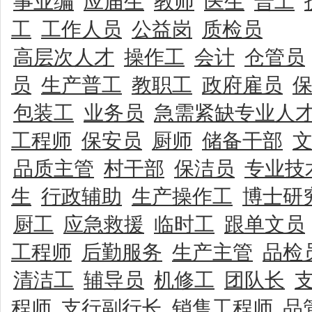
事业编
应届生
教师
医生
普工
工
工作人员
公益岗
质检员
高层次人才
操作工
会计
仓管员
员
生产普工
教职工
政府雇员
包装工
业务员
急需紧缺专业人
工程师
保安员
厨师
储备干部
品质主管
村干部
保洁员
专业技
生
行政辅助
生产操作工
博士研
厨工
应急救援
临时工
跟单文员
工程师
后勤服务
生产主管
品检
清洁工
辅导员
机修工
团队长
程师
支行副行长
销售工程师
品