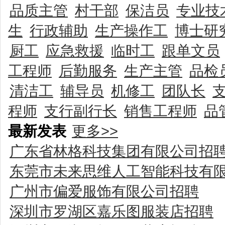
品质主管
村干部
保洁员
专业技
生
行政辅助
生产操作工
博士研
厨工
应急救援
临时工
跟单文员
工程师
后勤服务
生产主管
品检
清洁工
辅导员
机修工
团队长
程师
支行副行长
销售工程师
品
最新发表
更多>>
广东省林格科技集团有限公司招
东莞市未来思维人工智能科技有
广州市偏爱服饰有限公司招聘
深圳市罗湖区嘉乐图服装店招聘