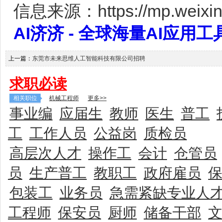
信息来源：https://mp.weixin
AI济济 - 全球海量AI应用工具大全
上一篇：
东莞市未来思维人工智能科技有限公司招聘
求职必读
相关职位
机械工程师
更多>>
事业编
应届生
教师
医生
普工
工
工作人员
公益岗
质检员
高层次人才
操作工
会计
仓管员
员
生产普工
教职工
政府雇员
包装工
业务员
急需紧缺专业人
工程师
保安员
厨师
储备干部