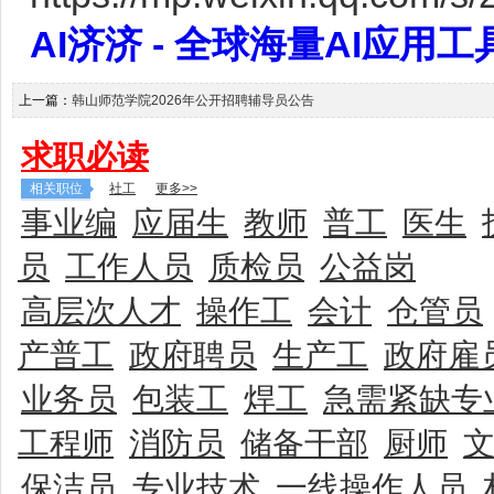
AI济济 - 全球海量AI应用工具大全
上一篇：
韩山师范学院2026年公开招聘辅导员公告
求职必读
相关职位
社工
更多>>
事业编
应届生
教师
普工
医生
员
工作人员
质检员
公益岗
高层次人才
操作工
会计
仓管员
产普工
政府聘员
生产工
政府雇
业务员
包装工
焊工
急需紧缺专
工程师
消防员
储备干部
厨师
保洁员
专业技术
一线操作人员